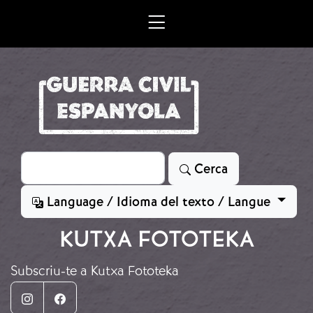
Vés al contingut
Cerca
Cerca
Language / Idioma del texto / Langue
KUTXA FOTOTEKA
Subscriu-te a Kutxa Fototeka
Instagram
Facebook