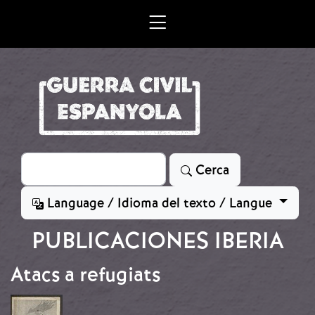
Vés al contingut
Cerca
Cerca
Language / Idioma del texto / Langue
PUBLICACIONES IBERIA
Atacs a refugiats
Imatge