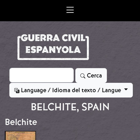
Vés al contingut
Cerca
Cerca
Language / Idioma del texto / Langue
BELCHITE, SPAIN
Belchite
Imatge