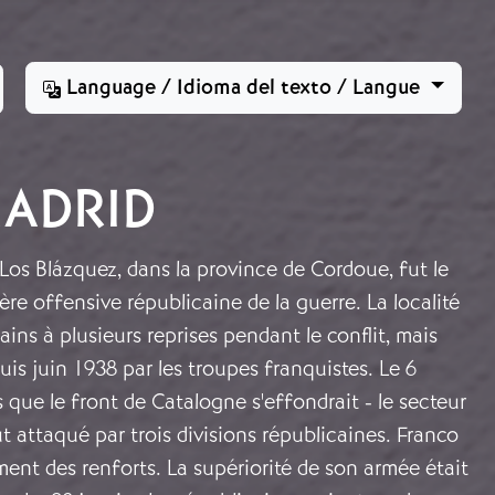
Language / Idioma del texto / Langue
MADRID
e Los Blázquez, dans la province de Cordoue, fut le
ère offensive républicaine de la guerre. La localité
ins à plusieurs reprises pendant le conflit, mais
is juin 1938 par les troupes franquistes. Le 6
s que le front de Catalogne s'effondrait - le secteur
t attaqué par trois divisions républicaines. Franco
nt des renforts. La supériorité de son armée était