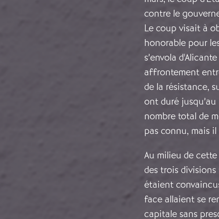
contre le gouvern
Le coup visait à o
honorable pour les
s’envola d'Alican
affrontement entre
de la résistance, 
ont duré jusqu’au 
nombre total de mo
pas connu, mais il
Au milieu de cette
des trois divisions
étaient convaincus
face allaient se re
capitale sans presq