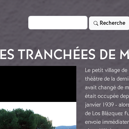
Rechercher
Recherche
ES TRANCHÉES DE 
Le petit village d
théâtre de la derni
avait changé de ma
était occupée depu
janvier 1939 - alor
de Los Blázquez fu
envoie immédiateme