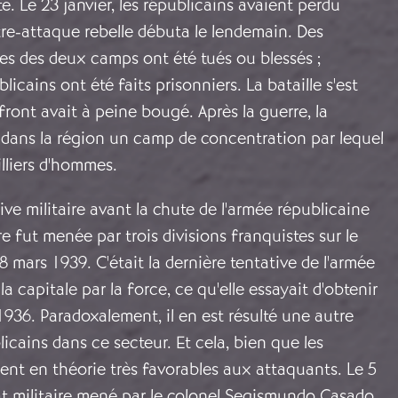
e. Le 23 janvier, les républicains avaient perdu
ontre-attaque rebelle débuta le lendemain. Des
s des deux camps ont été tués ou blessés ;
icains ont été faits prisonniers. La bataille s'est
front avait à peine bougé. Après la guerre, la
 dans la région un camp de concentration par lequel
illiers d'hommes.
ive militaire avant la chute de l'armée républicaine
rre fut menée par trois divisions franquistes sur le
8 mars 1939. C'était la dernière tentative de l'armée
la capitale par la force, ce qu'elle essayait d'obtenir
36. Paradoxalement, il en est résulté une autre
licains dans ce secteur. Et cela, bien que les
ent en théorie très favorables aux attaquants. Le 5
at militaire mené par le colonel Segismundo Casado