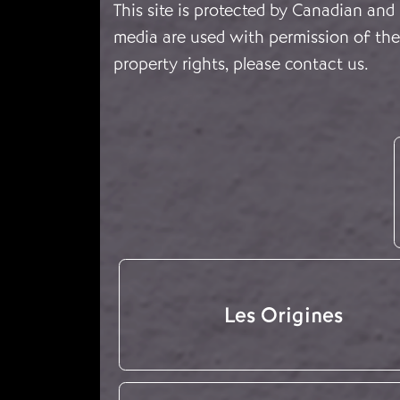
This site is protected by Canadian and
media are used with permission of the 
property rights, please
contact us
.
Les Origines