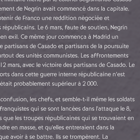
ement de Negrín avait commencé dans la capitale.
btenir de Franco une reddition négociée et
 républicains. Le 6 mars, faute de soutien, Negrín
te en exil. Ce même jour commença à Madrid un
 partisans de Casado et partisans de la poursuite
surtout des unités communistes. Les affrontements
12 mars, avec le victoire des partisans de Casado. Le
rts dans cette guerre interne républicaine n’est
 était probablement supérieur à 2 000.
 confusion, les chefs, et semble-t-il même les soldats
 franquistes qui se sont lancées dans l'attaque le 8,
 que les troupes républicaines qui se trouvaient en
ndre en masse, et qu'elles entreraient dans la
ue avoir à se battre. Ils se trompèrent. La