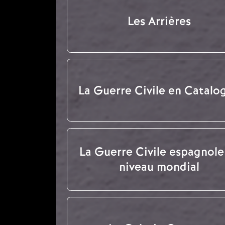
Les Arrières
La Guerre Civile en Catalo
La Guerre Civile espagnole
niveau mondial