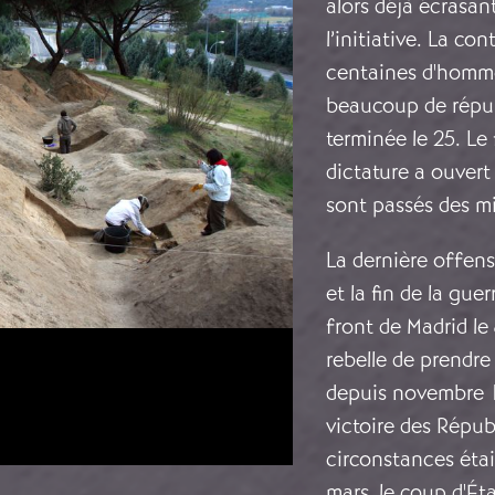
alors déjà écrasant
l’initiative. La c
centaines d'homme
beaucoup de républ
terminée le 25. Le 
dictature a ouvert
sont passés des m
La dernière offens
et la fin de la gue
front de Madrid le 
rebelle de prendre 
depuis novembre 19
victoire des Répub
circonstances étai
mars, le coup d'Ét