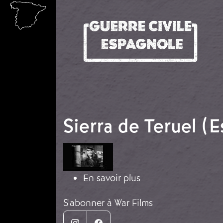
Aller au contenu principal
Sierra de Teruel (E
Image
sur Sierra de Teruel
En savoir plus
S'abonner à War Films
Instagram
Facebook