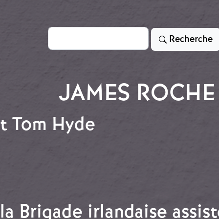
Rechercher
Recherche
JAMES ROCHE
nt Tom Hyde
nant Tom Hyde
la Brigade irlandaise assis