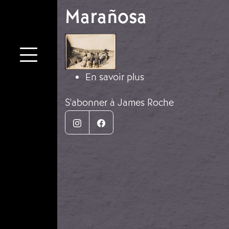
Marañosa
Image
sur Des volontaires 
En savoir plus
S'abonner à James Roche
Instagram
Facebook