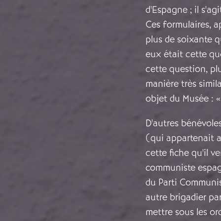
d'Espagne ; il s'a
Ces formulaires, a
plus de soixante q
eux était cette qu
cette question, p
manière très simil
objet du Musée : «
D'autres bénévole
(qui appartenait 
cette fiche qu'il 
communiste espagno
du Parti Communis
autre brigadier pa
mettre sous les or