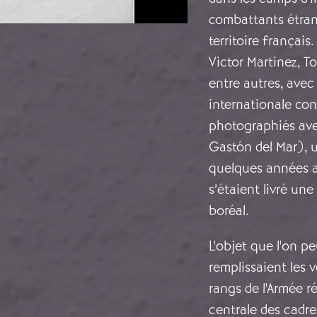
combattants étrang
territoire françai
Victor Martinez, T
entre autres, avec 
internationale con
photographiés avec
Gastón del Mar),
quelques années a
s’étaient livré une
boréal.
L'objet que l'on pe
remplissaient les v
rangs de l'Armée r
centrale des cadr