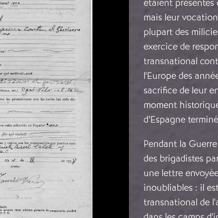
étaient présentes
mais leur vocation
plupart des milici
exercice de respon
transnational cont
l'Europe des années
sacrifice de leur
moment historique
d’Espagne terminée
Pendant la Guerre C
des brigadistes pa
une lettre envoyée
inoubliables : il e
transnational de l'
dans les camps d'i