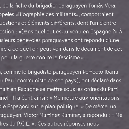
git de la fiche du brigadier paraguayen Tomás Vera.
ppelés «Biographie des militants», comportaient
uestions et éléments différents, dont l'un d'entre
estion : «Dans quel but es-tu venu en Espagne ?» À
lusieurs bénévoles paraguayens ont répondu d’une
aire à ce que l'on peut voir dans le document de cet
 pour la guerre contre le fascisme ».
s, comme le brigadiste paraguayen Perfecto Ibarra
au Parti communiste de son pays), ont déclaré dans
venait en Espagne se mettre sous les ordres du Parti
l. Il l'a écrit ainsi : « Me mettre aux orientations
te Espagnol sur le plan politique. » De même, un
raguayen, Victor Martínez Ramírez, a répondu : « Me
dres du P.C.E. ». Ces autres réponses nous