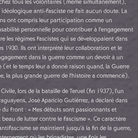
 chez tous les volontaires (même simultanément),
 idéologique anti-fasciste ne fait aucun doute. La
ens ont compris leur participation comme un
sabilité personnelle pour contribuer à l'engagement
re les régimes fascistes qui se développaient dans
 1930. Ils ont interprété leur collaboration et le
 engagement dans la guerre comme un devoir à un
 (et le temps leur a donné raison quand, la Guerre
, la plus grande guerre de l'histoire a commencé).
ivile, lors de la bataille de Teruel (fin 1937), l'un
raguayens, José Aparicio Gutiérrez, a déclaré dans
 du front : « Mes débuts sont passionnants et
st beau de lutter contre le fascisme ». Ce caractère
antifascisme se maintient jusqu'à la fin de la guerre,
nternement où les brigadistes, une fois les