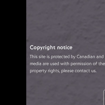
Copyright notice
This site is protected by Canadian and
media are used with permission of the 
property rights, please
contact us
.