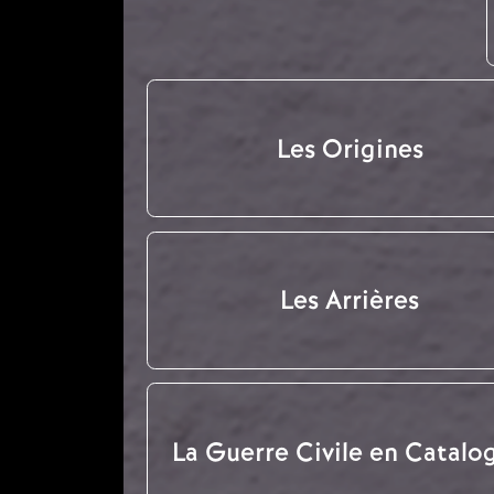
Les Origines
Les Arrières
La Guerre Civile en Catalo