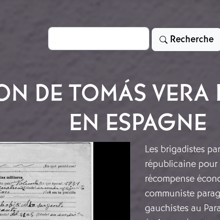
Rechercher
Recherche
ION DE TOMÁS VERA
EN ESPAGNE
Les brigadistes p
républicaine pour 
récompense économ
communiste paragu
gauchistes au Para