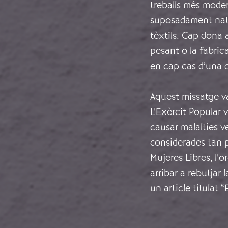
treballs més moder
suposadament natu
tèxtils. Cap dona 
pesant o la fabric
en cap cas d’una 
Aquest missatge v
L’Exèrcit Popular 
causar malalties v
considerades tan pe
Mujeres Libres, l’
arribar a rebutjar
un article titulat 