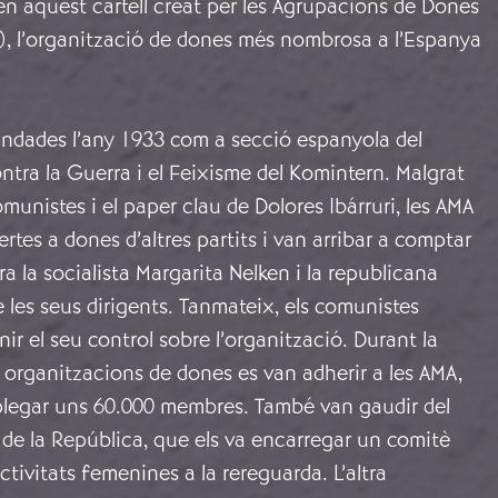
en aquest cartell creat per les Agrupacions de Dones
), l’organització de dones més nombrosa a l’Espanya
undades l’any 1933 com a secció espanyola del
tra la Guerra i el Feixisme del Komintern. Malgrat
munistes i el paper clau de Dolores Ibárruri, les AMA
rtes a dones d’altres partits i van arribar a comptar
a la socialista Margarita Nelken i la republicana
e les seus dirigents. Tanmateix, els comunistes
r el seu control sobre l’organització. Durant la
es organitzacions de dones es van adherir a les AMA,
aplegar uns 60.000 membres. També van gaudir del
de la República, que els va encarregar un comitè
ctivitats femenines a la rereguarda. L’altra