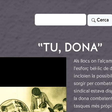
Cerca
Cerca
“TU, DONA”
Als llocs on l’alça
l’esforç bèl·lic de
incloïen la possibi
sorgir per combatr
sindical estava di
la dona combatent.
tasques més pròpie