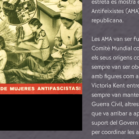
estreta es mostra 
Antifeixistes (AMA
republicana.
Les AMA van ser f
Comitè Mundial con
els seus orígens co
sempre van ser obe
amb figures com ar
Victoria Kent entr
sempre van manteni
Guerra Civil, altr
que va arribar a 
suport del Govern 
per coordinar les a