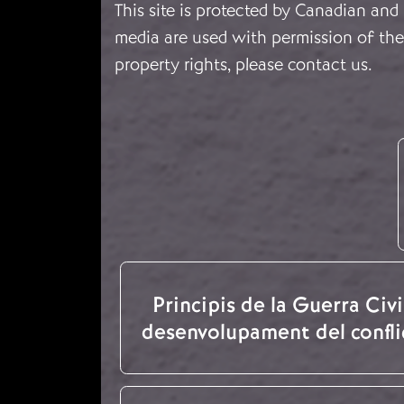
This site is protected by Canadian and
media are used with permission of the 
property rights, please
contact us
.
Principis de la Guerra Civil
desenvolupament del confli