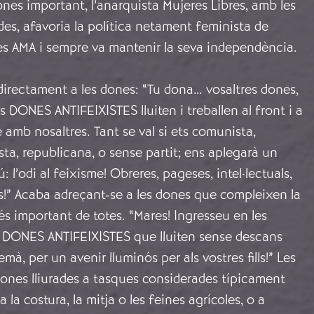
nes important, l’anarquista Mujeres Libres, amb les
ades, afavoria la política netament feminista de
les AMA i sempre va mantenir la seva independència.
a directament a les dones: “Tu dona… vosaltres dones,
s DONES ANTIFEIXISTES lluiten i treballen al front i a
e amb nosaltres. Tant se val si ets comunista,
ista, republicana, o sense partit; ens aplegarà un
l’odi al feixisme! Obreres, pageses, intel·lectuals,
s!” Acaba adreçant-se a les dones que compleixen la
 important de totes. “Mares! Ingresseu en les
ONES ANTIFEIXISTES que lluiten sense descans
mà, per un avenir lluminós per als vostres fills!” Les
ones lliurades a tasques considerades típicament
la costura, la mitja o les feines agrícoles, o a