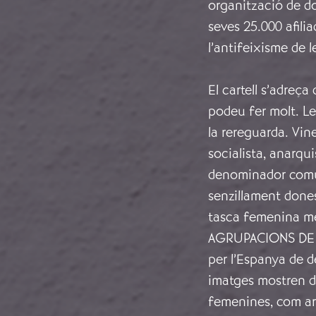
organització de do
seves 25.000 afili
l’antifeixisme de 
El cartell s’adreç
podeu fer molt. Le
la rereguarda. Vin
socialista, anarqu
denominador comú: 
senzillament done
tasca femenina més
AGRUPACIONS DE D
per l’Espanya de de
imatges mostren d
femenines, com ara 