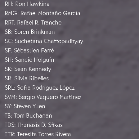
RH
:
Ron Hawkins
RMG
:
Rafael Montaño García
RRT
:
Rafael R. Tranche
SB
:
Soren Brinkman
SC
:
Suchetana Chattopadhyay
SF
:
Sébastien Farré
SH
:
Sandie Holguín
SK
:
Sean Kennedy
SR
:
Silvia Ribelles
SRL
:
Sofía Rodríguez López
SVM
:
Sergio Vaquero Martínez
SY
:
Steven Yuen
TB
:
Tom Buchanan
TDS
:
Thanasis D. Sfikas
TTR
:
Teresita Torres Rivera