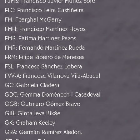
FJMS
:
Francisco Javier Muñoz Soro
FLC
:
Francisco Leira Castiñeira
FM
:
Fearghal McGarry
FMH
:
Francisco Martínez Hoyos
FMP
:
Fátima Martínez Pazos
FMR
:
Fernando Martínez Rueda
FRM
:
Filipe Ribeiro de Meneses
FSL
:
Francesc Sánchez Lobera
FVV-A
:
Francesc Vilanova Vila-Abadal
GC
:
Gabriela Cladera
GDC
:
Gemma Domènech i Casadevall
GGB
:
Gutmaro Gómez Bravo
GIB
:
Ginta Ieva Bikše
GK
:
Graham Keeley
GRA
:
Germán Ramírez Aledón.