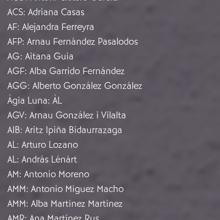
ACS
:
Adriana Casas
AF
:
Alejandra Ferreyra
AFP
:
Arnau Fernández Pasalodos
AG
:
Aitana Guia
AGF
:
Alba Garrido Fernández
AGG
:
Alberto González González
Àgia Luna
:
ÀL
AGV
:
Arnau González i Vilalta
AIB
:
Aritz Ipiña Bidaurrazaga
AL
:
Arturo Lozano
AL
:
András Lénárt
AM
:
Antonio Moreno
AMM
:
Antonio Míguez Macho
AMM
:
Alba Martínez Martínez
AMR
:
Ana Martínez Rus