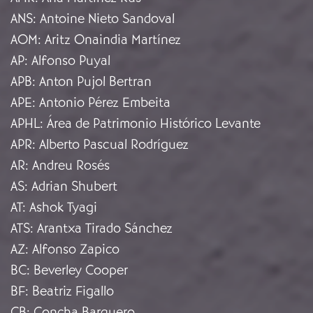
ANS
:
Antoine Nieto Sandoval
AOM
:
Aritz Onaindia Martínez
AP
:
Alfonso Puyal
APB
:
Anton Pujol Bertran
APE
:
Antonio Pérez Embeita
APHL
:
Área de Patrimonio Histórico Levante
APR
:
Alberto Pascual Rodríguez
AR
:
Andreu Rosés
AS
:
Adrian Shubert
AT
:
Ashok Tyagi
ATS
:
Arantxa Tirado Sánchez
AZ
:
Alfonso Zapico
BC
:
Beverley Cooper
BF
:
Beatriz Figallo
CB
:
Concha Barquero