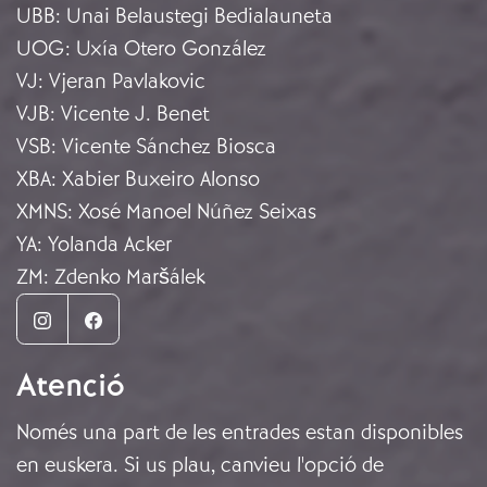
UBB
:
Unai Belaustegi Bedialauneta
UOG
:
Uxía Otero González
VJ
:
Vjeran Pavlakovic
VJB
:
Vicente J. Benet
VSB
:
Vicente Sánchez Biosca
XBA
:
Xabier Buxeiro Alonso
XMNS
:
Xosé Manoel Núñez Seixas
YA
:
Yolanda Acker
ZM
:
Zdenko Maršálek
Instagram
Facebook
Atenció
Només una part de les entrades estan disponibles
en euskera. Si us plau, canvieu l'opció de