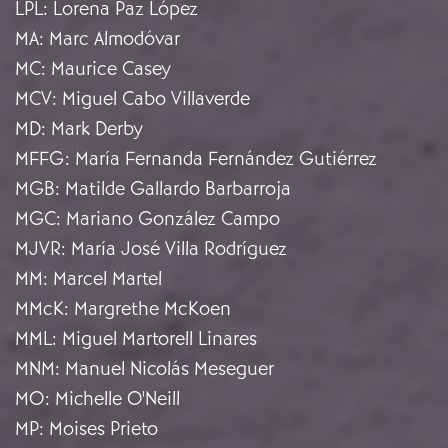
LPL
:
Lorena Paz López
MA
:
Marc Almodóvar
MC
:
Maurice Casey
MCV
:
Miguel Cabo Villaverde
MD
:
Mark Derby
MFFG
:
María Fernanda Fernández Gutiérrez
MGB
:
Matilde Gallardo Barbarroja
MGC
:
Mariano González Campo
MJVR
:
María José Villa Rodríguez
MM
:
Marcel Martel
MMcK
:
Margrethe McKoen
MML
:
Miguel Martorell Linares
MNM
:
Manuel Nicolás Meseguer
MO
:
Michelle O'Neill
MP
:
Moises Prieto