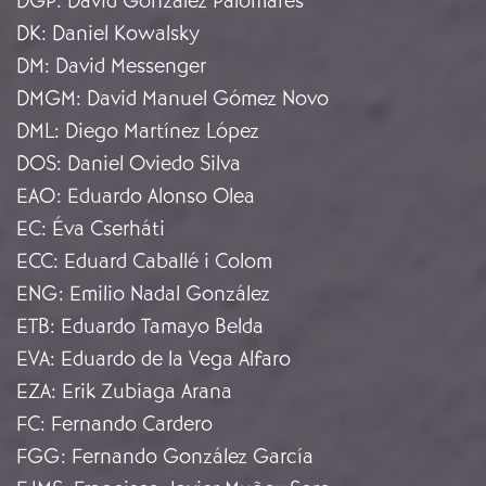
DGP
:
David González Palomares
DK
:
Daniel Kowalsky
DM
:
David Messenger
DMGM
:
David Manuel Gómez Novo
DML
:
Diego Martínez López
DOS
:
Daniel Oviedo Silva
EAO
:
Eduardo Alonso Olea
EC
:
Éva Cserháti
ECC
:
Eduard Caballé i Colom
ENG
:
Emilio Nadal González
ETB
:
Eduardo Tamayo Belda
EVA
:
Eduardo de la Vega Alfaro
EZA
:
Erik Zubiaga Arana
FC
:
Fernando Cardero
FGG
:
Fernando González García