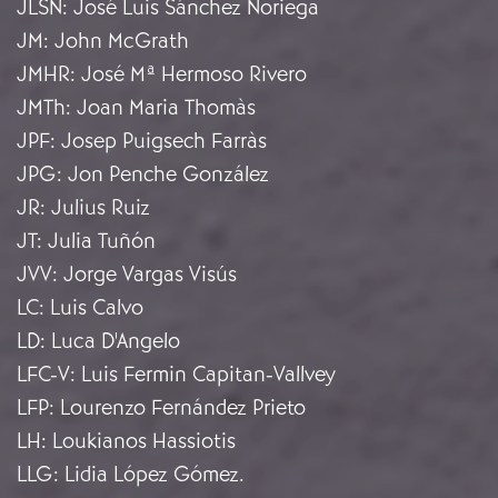
JLSN
:
José Luis Sánchez Noriega
JM
:
John McGrath
JMHR
:
José Mª Hermoso Rivero
JMTh
:
Joan Maria Thomàs
JPF
:
Josep Puigsech Farràs
JPG
:
Jon Penche González
JR
:
Julius Ruiz
JT
:
Julia Tuñón
JVV
:
Jorge Vargas Visús
LC
:
Luis Calvo
LD
:
Luca D'Angelo
LFC-V
:
Luis Fermin Capitan-Vallvey
LFP
:
Lourenzo Fernández Prieto
LH
:
Loukianos Hassiotis
LLG
:
Lidia López Gómez.