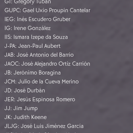
GT
:
Gregory Tuban
GUPC
:
Gael Uxío Proupín Cantelar
IEG
:
Inés Escudero Gruber
IG
:
Irene González
IIS
:
Ismara Izepe da Souza
J-PA
:
Jean-Paul Aubert
JAB
:
José Antonio del Barrio
JAOC
:
José Alejandro Ortiz Carrión
JB
:
Jerónimo Boragina
JCM
:
Julio de la Cueva Merino
JD
:
José Durbán
JER
:
Jesús Espìnosa Romero
JJ
:
Jim Jump
JK
:
Judith Keene
JLJG
:
José Luis Jiménez García