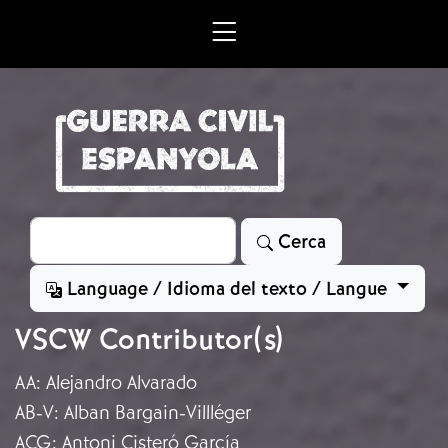
Vés al contingut
Cerca
Cerca
Language / Idioma del texto / Langue
VSCW Contributor(s)
AA
:
Alejandro Alvarado
AB-V
:
Alban Bargain-Villléger
ACG
:
Antoni Cisteró García