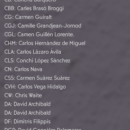
CBB
:
Carles Brasó Broggi
CG
:
Carmen Guiralt
CGJ
:
Camille Grandjean-Jornod
CGL
:
Camen Guillén Lorente.
CHM
:
Carlos Hernández de Miguel
CLA
:
Carlos Lázaro Ávila
CLS
:
Conchi López Sánchez
CN
:
Carlos Nava
CSS
:
Carmen Suárez Suárez
CVH
:
Carlos Vega Hidalgo
CW
:
Chris Waite
DA
:
David Archibald
DA
:
David Archibald
DF
:
Dimitris Filippis