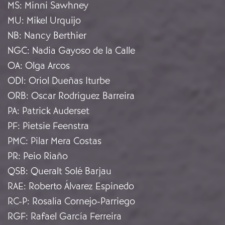
MS
:
Minni Sawhney
MU
:
Mikel Urquijo
NB
:
Nancy Berthier
NGC
:
Nadia Gayoso de la Calle
OA
:
Olga Arcos
ODI
:
Oriol Dueñas Iturbe
ORB
:
Oscar Rodríguez Barreira
PA
:
Patrick Auderset
PF
:
Pietsie Feenstra
PMC
:
Pilar Mera Costas
PR
:
Peio Riaño
QSB
:
Queralt Solé Barjau
RAE
:
Roberto Álvarez Espinedo
RC-P
:
Rosalía Cornejo-Parriego
RGF
:
Rafael García Ferreira