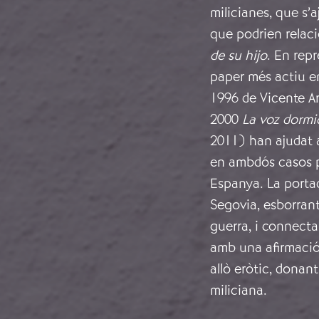
milicianes, que s’a
que podrien relac
de su hijo
. En repr
paper més actiu en 
1996 de Vicente 
2000
La voz dormi
2011) han ajudat a
en ambdós casos p
Espanya. La portad
Segovia, esborrant
guerra, i connecta
amb una afirmació 
allò eròtic, donan
miliciana.