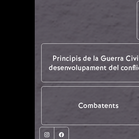
Principis de la Guerra Civil
desenvolupament del confli
Combatents
Instagram
Facebook