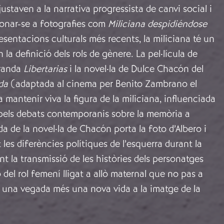
justaven a la narrativa progressista de canvi social i
ionar-se a fotografies com
Miliciana despidiéndose
esentacions culturals més recents, la miliciana té un
la definició dels rols de gènere. La pel·lícula de
Aranda
Libertarias
i la novel·la de Dulce Chacón del
da
(adaptada al cinema per Benito Zambrano el
 mantenir viva la figura de la miliciana, influenciada
els debats contemporanis sobre la memòria a
a de la novel·la de Chacón porta la foto d’Albero i
 les diferències polítiques de l’esquerra durant la
nt la transmissió de les històries dels personatges
del rol femení lligat a allò maternal que no pas a
t una vegada més una nova vida a la imatge de la