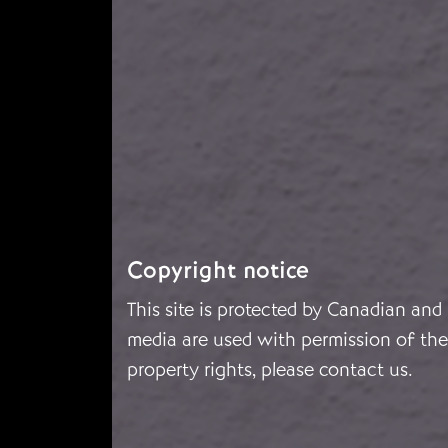
Copyright notice
This site is protected by Canadian and
media are used with permission of the 
property rights, please
contact us
.