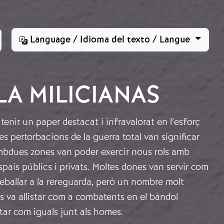
Language / Idioma del texto / Langue
LA MILICIANAS
tenir un paper destacat i infravalorat en l’esforç
Les pertorbacions de la guerra total van significar
mbdues zones van poder exercir nous rols amb
espais públics i privats. Moltes dones van servir com
reballar a la rereguarda, però un nombre molt
es va allistar com a combatents en el bàndol
itar com iguals junt als homes.