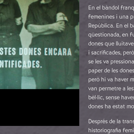
En el bàndol franq
femenines i una p
República. En el b
qüestionada, en fun
dones que lluitave
i sacrificades, per
se les va pressionar
paper de les dones
però hi va haver 
van permetre a les
bèl·lic, sense have
dones ha estat mo
Després de la tran
historiografia femi