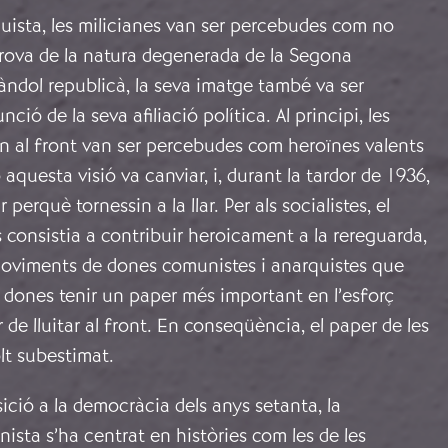
uista, les milicianes van ser percebudes com no
rova de la natura degenerada de la Segona
àndol republicà, la seva imatge també va ser
ció de la seva afiliació política. Al principi, les
n al front van ser percebudes com heroïnes valents
ò aquesta visió va canviar, i, durant la tardor de 1936,
 perquè tornessin a la llar. Per als socialistes, el
 consistia a contribuir heroicament a la rereguarda,
moviments de dones comunistes i anarquistes que
 dones tenir un paper més important en l’esforç
r de lluitar al front. En conseqüència, el paper de les
lt subestimat.
sició a la democràcia dels anys setanta, la
nista s’ha centrat en històries com les de les