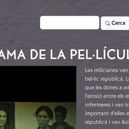
Cerca
Cerca
MA DE LA PEL·LÍCU
Les milicianes van 
bèl·lic republicà. 
que les dones a a
l’erosió entre els 
infermeres i van t
important d’elles 
republicà i van llu