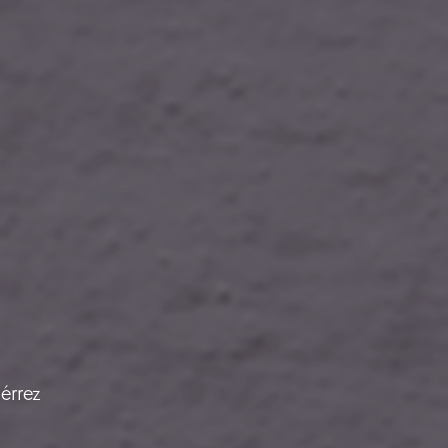
érrez