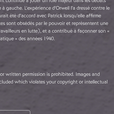
t continué à jouer un rôle majeur dans les débats
e à gauche. L’expérience d’Orwell l’a dressé contre le
ait été d’accord avec Patrick lorsqu’elle affirme
es sont obsédés par le pouvoir et représentent une
availleurs en lutte), et a contribué à façonner son «
atique » des années 1940.
or written permission is prohibited. Images and
cluded which violates your copyright or intellectual