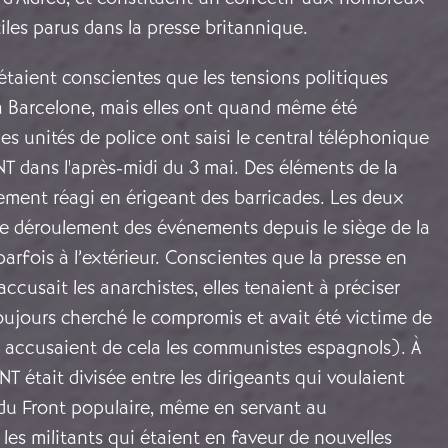
tiles parus dans la presse britannique.
taient conscientes que les tensions politiques
à Barcelone, mais elles ont quand même été
des unités de police ont saisi le central téléphonique
T dans l'après-midi du 3 mai. Des éléments de la
ment réagi en érigeant des barricades. Les deux
le déroulement des événements depuis le siège de la
parfois à l’extérieur. Conscientes que la presse en
cusait les anarchistes, elles tenaient à préciser
oujours cherché le compromis et avait été victime de
s accusaient de cela les communistes espagnols). À
NT était divisée entre les dirigeants qui voulaient
e du Front populaire, même en servant au
es militants qui étaient en faveur de nouvelles