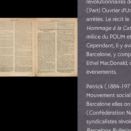
révolutionnaires 
(Parti Ouvrier d'Un
arrêtés. Le récit l
Hommage à la Cat
milice du POUM et 
Cependant, il y av
Barcelone, y compr
Ethel MacDonald, d
événements.
Patrick (1884-19
Mouvement sociali
Barcelone elles ont
(Confédération Na
syndicalistes révol
Barcelona Bulletin