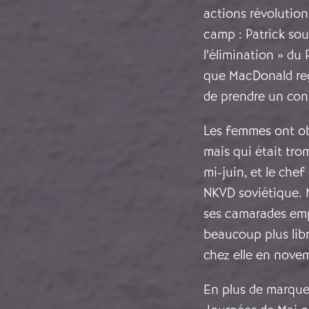
actions révolutio
camp : Patrick sout
l’élimination » du
que MacDonald regr
de prendre un contr
Les femmes ont obs
mais qui était tr
mi-juin, et le chef
NKVD soviétique. 
ses camarades emp
beaucoup plus libr
chez elle en nove
En plus de marquer