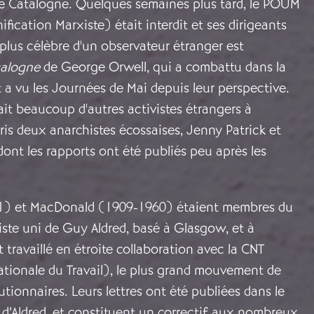
de Catalogne. Quelques semaines plus tard, le POUM
ification Marxiste) était interdit et ses dirigeants
e plus célèbre d'un observateur étranger est
alogne
de George Orwell, qui a combattu dans la
a vu les Journées de Mai depuis leur perspective.
ait beaucoup d'autres activistes étrangers à
is deux anarchistes écossaises, Jenny Patrick et
ont les rapports ont été publiés peu après les
71) et MacDonald (1909-1960) étaient membres du
ste uni de Guy Aldred, basé à Glasgow, et à
 travaillé en étroite collaboration avec la CNT
tionale du Travail), le plus grand mouvement de
utionnaires. Leurs lettres ont été publiées dans le
d’Aldred, et constituent un correctif aux nombreux