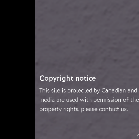
Copyright notice
This site is protected by Canadian and
media are used with permission of the 
property rights, please
contact us
.