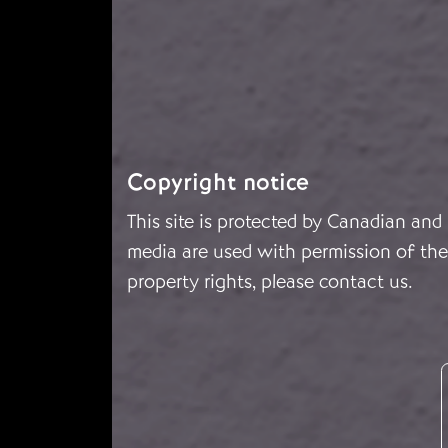
Copyright notice
This site is protected by Canadian and
media are used with permission of the 
property rights, please
contact us
.