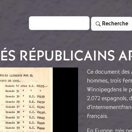
Rechercher
Recherche
ÉS RÉPUBLICAINS AR
Ce document des Ar
hommes, trois fem
Winnipegdans le po
2.072 espagnols, d
d’internementfranç
français.
En Europe, très pe