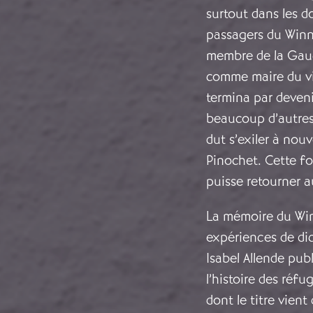
surtout dans les do
passagers du Winni
membre de la Gauch
comme maire du vi
termina par deveni
beaucoup d’autres 
dut s’exiler à no
Pinochet. Cette foi
puisse retourner a
La mémoire du Winn
expériences de dict
Isabel Allende pub
l’histoire des réf
dont le titre vie