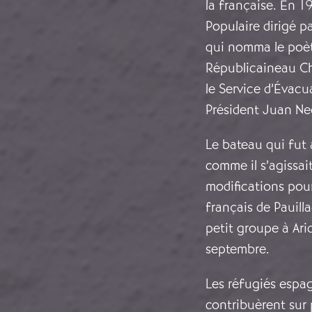
la française. En 1
Populaire dirigé p
qui nomma le poèt
Républicaineau Chi
le Service d’Évac
Président Juan Negr
Le bateau qui fut 
comme il s’agissai
modifications pour
français de Pauilla
petit groupe à Aric
septembre.
Les réfugiés espag
contribuèrent sur 