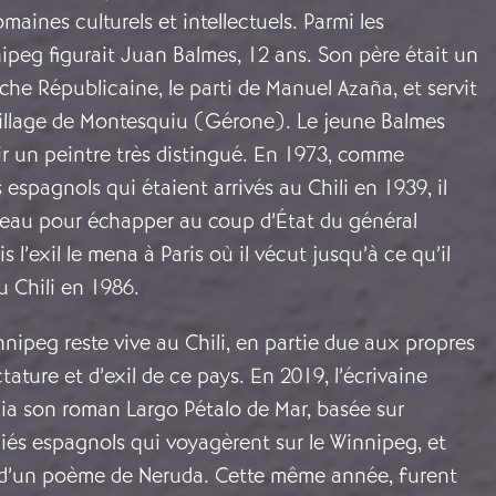
maines culturels et intellectuels. Parmi les
peg figurait Juan Balmes, 12 ans. Son père était un
e Républicaine, le parti de Manuel Azaña, et servit
llage de Montesquiu (Gérone). Le jeune Balmes
r un peintre très distingué. En 1973, comme
espagnols qui étaient arrivés au Chili en 1939, il
uveau pour échapper au coup d’État du général
s l’exil le mena à Paris où il vécut jusqu’à ce qu’il
u Chili en 1986.
ipeg reste vive au Chili, en partie due aux propres
ature et d’exil de ce pays. En 2019, l’écrivaine
lia son roman Largo Pétalo de Mar, basée sur
ugiés espagnols qui voyagèrent sur le Winnipeg, et
nt d’un poème de Neruda. Cette même année, furent