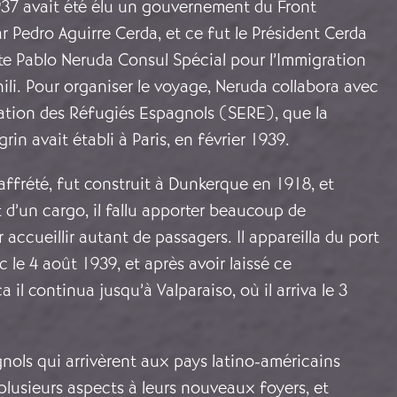
937 avait été élu un gouvernement du Front
ar Pedro Aguirre Cerda, et ce fut le Président Cerda
e Pablo Neruda Consul Spécial pour l’Immigration
li. Pour organiser le voyage, Neruda collabora avec
uation des Réfugiés Espagnols (SERE), que la
in avait établi à Paris, en février 1939.
affrété, fut construit à Dunkerque en 1918, et
t d’un cargo, il fallu apporter beaucoup de
 accueillir autant de passagers. Il appareilla du port
c le 4 août 1939, et après avoir laissé ce
a il continua jusqu’à Valparaiso, où il arriva le 3
nols qui arrivèrent aux pays latino-américains
plusieurs aspects à leurs nouveaux foyers, et