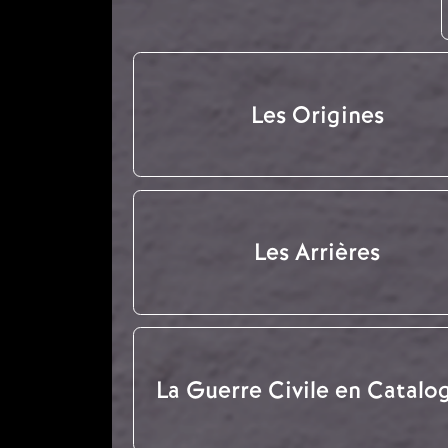
Les Origines
Les Arrières
La Guerre Civile en Catalo