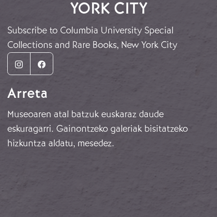
YORK CITY
Subscribe to Columbia University Special
Collections and Rare Books, New York City
Instagram
Facebook
Arreta
Museoaren atal batzuk euskaraz daude
eskuragarri. Gainontzeko galeriak bisitatzeko
hizkuntza aldatu, mesedez.