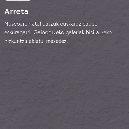
Arreta
Museoaren atal batzuk euskaraz daude
eskuragarri. Gainontzeko galeriak bisitatzeko
hizkuntza aldatu, mesedez.