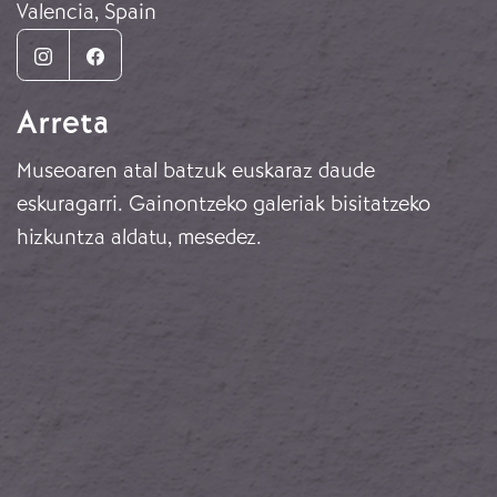
Valencia, Spain
Instagram
Facebook
Arreta
Museoaren atal batzuk euskaraz daude
eskuragarri. Gainontzeko galeriak bisitatzeko
hizkuntza aldatu, mesedez.