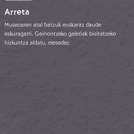
Arreta
Museoaren atal batzuk euskaraz daude
eskuragarri. Gainontzeko galeriak bisitatzeko
hizkuntza aldatu, mesedez.