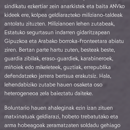
sindikatu ezkertiar zein anarkistek eta baita ANVko
kideek ere, kolpea geldiarazteko miliziano-taldeak
antolatu zituzten. Milizianoen lehen zutabeak,
Estatuko segurtasun indarren gidaritzapean
Gipuzkoa eta Arabako borroka-fronteetara abiatu
ziren. Bertan parte hartu zuten, besteak beste,
guardia zibilak, eraso-guardiek, karabineroek,
miñoiek edo mikeleteek, guztiak, errepublika
defendatzeko jarrera bertsua erakutsiz. Hala,
lehendabiziko zutabe hauen osaketa oso
heterogeneoa zela baieztatu daiteke.
Boluntario hauen ahaleginak ezin izan zituen
matxinatuak geldiarazi, hobeto trebatutako eta
arma hobeagoak zeramatzaten soldadu gehiago