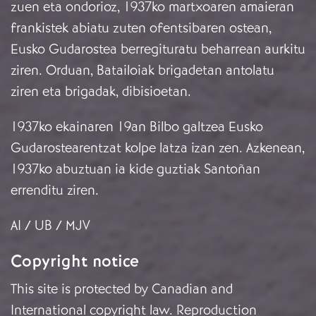
zuen eta ondorioz, 1937ko martxoaren amaieran
frankistek abiatu zuten ofentsibaren ostean,
Eusko Gudarostea berregituratu beharrean aurkitu
ziren. Orduan, Batailoiak brigadetan antolatu
ziren eta brigadak, dibisioetan.
1937ko ekainaren 19an Bilbo galtzea Eusko
Gudarostearentzat kolpe latza izan zen. Azkenean,
1937ko abuztuan ia kide guztiak Santoñan
errenditu ziren.
AI / UB / MJV
Copyright notice
This site is protected by Canadian and
International copyright law. Reproduction