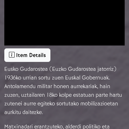
Item Details
Eusko Gudarostea (Euzko Gudarostea jatorriz)
1936ko urrian sortu zuen Euskal Gobernuak.
Antolamendu militar honen aurrekariak, hain
zuzen, uztailaren 18ko kolpe estatuan parte hartu
zutenei aurre egiteko sortutako mobilizazioetan
aurkitu daitezke.
Matxinadari erantzuteko, alderdi politiko eta