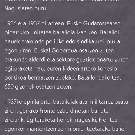
Nagusiaren buru.
1936 eta 1937 bitartean, Eusko Gudarostearen
oinarrizko unitatea batailoia izan zen. Batailoi
hauek erakunde politiko edo sindikatuei lotuta
egon ziren. Euskal Gobernua osatzen zuten
erakunde alderdi eta sektore guztiek onartu zuten
egituraketa hau, euren kideen arteko kohesio
politikoa bermatzen zuelako. Batailoi bakoitza,
650 gizonek osatzen zuten.
1937ko apirila arte, batailoiak atal militarrez osatu
ziren, gerrako fronte ezberdinetan banatu
zirelarik. Egituraketa honek, nagusiki, frontea
egonkor mantentzen zen momentuetarako balio