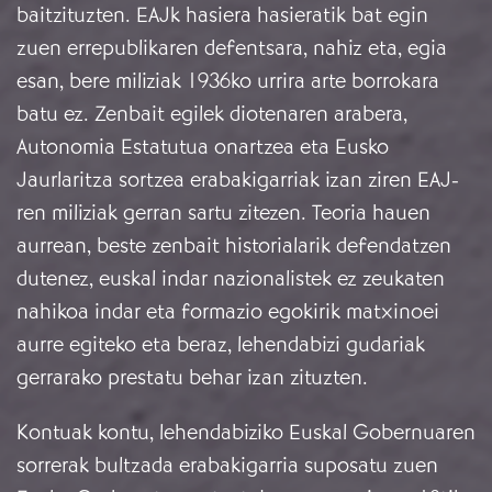
baitzituzten. EAJk hasiera hasieratik bat egin
zuen errepublikaren defentsara, nahiz eta, egia
esan, bere miliziak 1936ko urrira arte borrokara
batu ez. Zenbait egilek diotenaren arabera,
Autonomia Estatutua onartzea eta Eusko
Jaurlaritza sortzea erabakigarriak izan ziren EAJ-
ren miliziak gerran sartu zitezen. Teoria hauen
aurrean, beste zenbait historialarik defendatzen
dutenez, euskal indar nazionalistek ez zeukaten
nahikoa indar eta formazio egokirik matxinoei
aurre egiteko eta beraz, lehendabizi gudariak
gerrarako prestatu behar izan zituzten.
Kontuak kontu, lehendabiziko Euskal Gobernuaren
sorrerak bultzada erabakigarria suposatu zuen