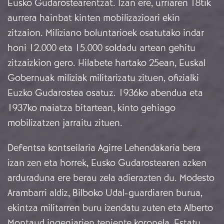
Eusko Gudarostearentzat. Izan ere, urriaren 18tik
aurrera hainbat kinten mobilizazioari ekin
zitzaion. Miliziano boluntarioek osatutako indar
honi 12.000 eta 15.000 soldadu artean gehitu
zitzaizkion gero. Hilabete hartako 25ean, Euskal
Gobernuak miliziak militarizatu zituen, ofizialki
Euzko Gudarostea osatuz. 1936ko abendua eta
1937ko maiatza bitartean, kinto gehiago
mobilizatzen jarraitu zituen.
Defentsa kontseilaria Agirre Lehendakaria bera
izan zen eta horrek, Eusko Gudarostearen azken
arduraduna ere berau zela adierazten du. Modesto
Arambarri aldiz, Bilboko Udal-guardiaren burua,
ekintza militarren buru izendatu zuten eta Alberto
Montaud ingeniarien teniente koronela, Estatu