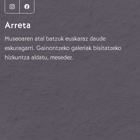
Instagram
Facebook
Arreta
Museoaren atal batzuk euskaraz daude
eskuragarri. Gainontzeko galeriak bisitatzeko
hizkuntza aldatu, mesedez.