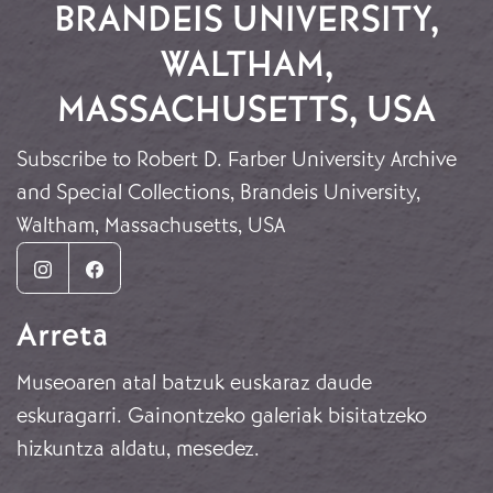
BRANDEIS UNIVERSITY,
WALTHAM,
MASSACHUSETTS, USA
Subscribe to Robert D. Farber University Archive
and Special Collections, Brandeis University,
Waltham, Massachusetts, USA
Instagram
Facebook
Arreta
Museoaren atal batzuk euskaraz daude
eskuragarri. Gainontzeko galeriak bisitatzeko
hizkuntza aldatu, mesedez.