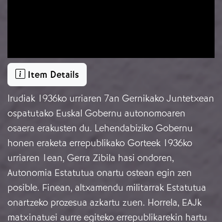
Item Details
Irudiak 1936ko urriaren 7an Gernikako Juntetxean
ospatutako Euskal Gobernu autonomoaren
osaera erakusten du. Lehendabiziko Gobernu
honen eraketa errepublikako Gorteek 1936ko
urriaren 1ean, Gerra Zibila hasi ondoren,
Autonomia Estatutua onartu ostean egin zen
posible. Finean, altxamendu militarrak Estatutua
onartzeko prozesua azkartu zuen. Horrela, EAJk
matxinatuei aurre egiteko errepublikarekin hartu