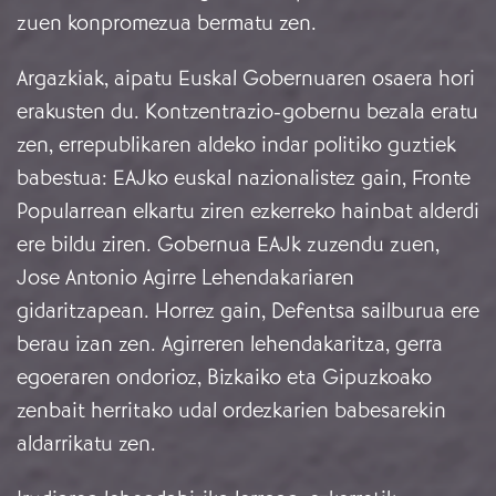
zuen konpromezua bermatu zen.
Argazkiak, aipatu Euskal Gobernuaren osaera hori
erakusten du. Kontzentrazio-gobernu bezala eratu
zen, errepublikaren aldeko indar politiko guztiek
babestua: EAJko euskal nazionalistez gain, Fronte
Popularrean elkartu ziren ezkerreko hainbat alderdi
ere bildu ziren. Gobernua EAJk zuzendu zuen,
Jose Antonio Agirre Lehendakariaren
gidaritzapean. Horrez gain, Defentsa sailburua ere
berau izan zen. Agirreren lehendakaritza, gerra
egoeraren ondorioz, Bizkaiko eta Gipuzkoako
zenbait herritako udal ordezkarien babesarekin
aldarrikatu zen.