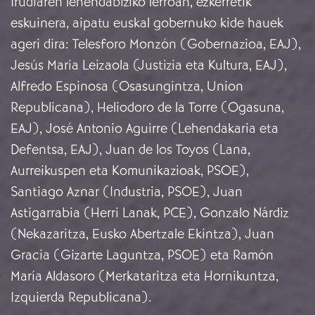
Irudiaren lehendabiziko lerroan, ezkerretik
eskuinera, aipatu euskal gobernuko kide hauek
ageri dira: Telesforo Monzón (Gobernazioa, EAJ),
Jesús María Leizaola (Justizia eta Kultura, EAJ),
Alfredo Espinosa (Osasungintza, Union
Republicana), Heliodoro de la Torre (Ogasuna,
EAJ), José Antonio Aguirre (Lehendakaria eta
Defentsa, EAJ), Juan de los Toyos (Lana,
Aurreikuspen eta Komunikazioak, PSOE),
Santiago Aznar (Industria, PSOE), Juan
Astigarrabia (Herri Lanak, PCE), Gonzalo Nárdiz
(Nekazaritza, Eusko Abertzale Ekintza), Juan
Gracia (Gizarte Laguntza, PSOE) eta Ramón
María Aldasoro (Merkataritza eta Hornikuntza,
Izquierda Republicana).