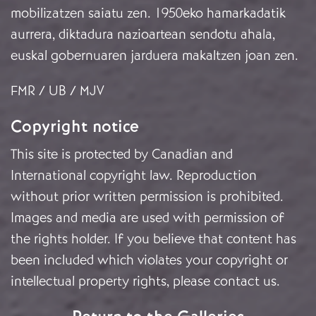
mobilizatzen saiatu zen. 1950eko hamarkadatik
aurrera, diktadura nazioartean sendotu ahala,
euskal gobernuaren jarduera makaltzen joan zen.
FMR / UB / MJV
Copyright notice
This site is protected by Canadian and
International copyright law. Reproduction
without prior written permission is prohibited.
Images and media are used with permission of
the rights holder. If you believe that content has
been included which violates your copyright or
intellectual property rights, please
contact us
.