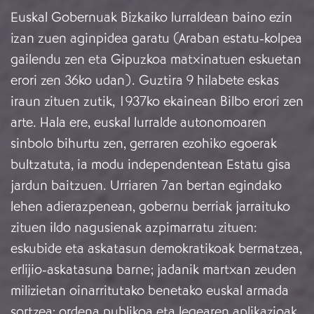
Euskal Gobernuak Bizkaiko lurraldean baino ezin
izan zuen aginpidea garatu (Araban estatu-kolpea
gailendu zen eta Gipuzkoa matxinatuen eskuetan
erori zen 36ko udan). Guztira 9 hilabete eskas
iraun zituen zutik, 1937ko ekainean Bilbo erori zen
arte. Hala ere, euskal lurralde autonomoaren
sinbolo bihurtu zen, gerraren ezohiko egoerak
bultzatuta, ia modu independentean Estatu gisa
jardun baitzuen. Urriaren 7an bertan egindako
lehen adierazpenean, gobernu berriak jarraituko
zituen ildo nagusienak azpimarratu zituen:
eskubide eta askatasun demokratikoak bermatzea,
erlijio-askatasuna barne; jadanik martxan zeuden
milizietan oinarritutako benetako euskal armada
sortzea; ordena publikoa eta legearen aplikazioak