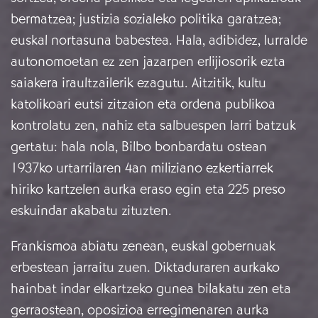
bermatzea; justizia sozialeko politika garatzea;
euskal nortasuna babestea. Hala, adibidez, lurralde
autonomoetan ez zen jazarpen erlijiosorik ezta
saiakera iraultzailerik ezagutu. Aitzitik, kultu
katolikoari eutsi zitzaion eta ordena publikoa
kontrolatu zen, nahiz eta salbuespen larri batzuk
gertatu: hala nola, Bilbo bonbardatu ostean
1937ko urtarrilaren 4an miliziano ezkertiarrek
hiriko kartzelen aurka eraso egin eta 225 preso
eskuindar akabatu zituzten.
Frankismoa abiatu zenean, euskal gobernuak
erbestean jarraitu zuen. Diktaduraren aurkako
hainbat indar elkartzeko gunea bilakatu zen eta
gerraostean, oposizioa erregimenaren aurka