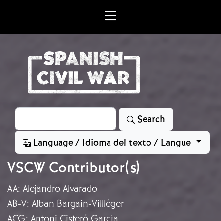
Skip to main content
Search
Search
Language / Idioma del texto / Langue
VSCW Contributor(s)
AA
:
Alejandro Alvarado
AB-V
:
Alban Bargain-Villléger
ACG
:
Antoni Cisteró García