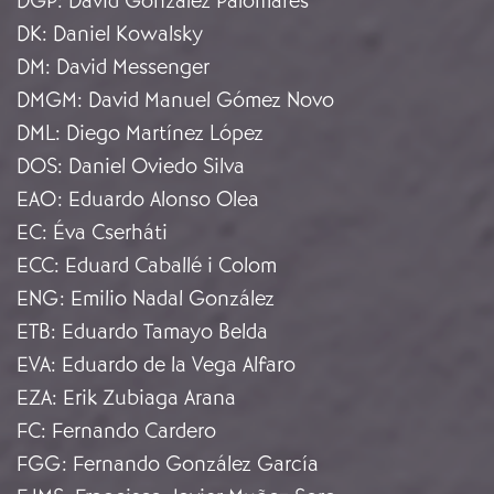
DGP
:
David González Palomares
DK
:
Daniel Kowalsky
DM
:
David Messenger
DMGM
:
David Manuel Gómez Novo
DML
:
Diego Martínez López
DOS
:
Daniel Oviedo Silva
EAO
:
Eduardo Alonso Olea
EC
:
Éva Cserháti
ECC
:
Eduard Caballé i Colom
ENG
:
Emilio Nadal González
ETB
:
Eduardo Tamayo Belda
EVA
:
Eduardo de la Vega Alfaro
EZA
:
Erik Zubiaga Arana
FC
:
Fernando Cardero
FGG
:
Fernando González García