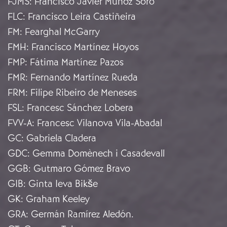
FJMS
:
Francisco Javier Muñoz Soro
FLC
:
Francisco Leira Castiñeira
FM
:
Fearghal McGarry
FMH
:
Francisco Martínez Hoyos
FMP
:
Fátima Martínez Pazos
FMR
:
Fernando Martínez Rueda
FRM
:
Filipe Ribeiro de Meneses
FSL
:
Francesc Sánchez Lobera
FVV-A
:
Francesc Vilanova Vila-Abadal
GC
:
Gabriela Cladera
GDC
:
Gemma Domènech i Casadevall
GGB
:
Gutmaro Gómez Bravo
GIB
:
Ginta Ieva Bikše
GK
:
Graham Keeley
GRA
:
Germán Ramírez Aledón.