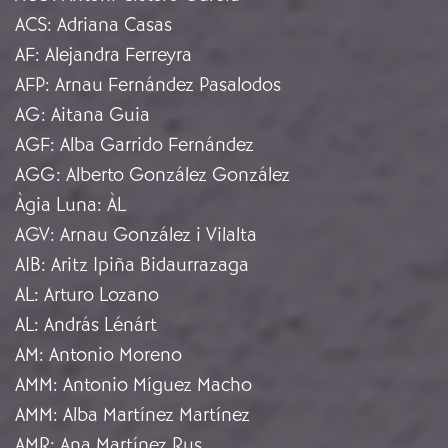
ACS
:
Adriana Casas
AF
:
Alejandra Ferreyra
AFP
:
Arnau Fernández Pasalodos
AG
:
Aitana Guia
AGF
:
Alba Garrido Fernández
AGG
:
Alberto González González
Àgia Luna
:
ÀL
AGV
:
Arnau González i Vilalta
AIB
:
Aritz Ipiña Bidaurrazaga
AL
:
Arturo Lozano
AL
:
András Lénárt
AM
:
Antonio Moreno
AMM
:
Antonio Míguez Macho
AMM
:
Alba Martínez Martínez
AMR
:
Ana Martínez Rus