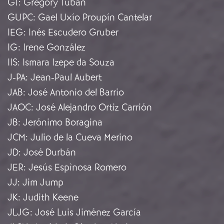
GT
:
Gregory Tuban
GUPC
:
Gael Uxío Proupín Cantelar
IEG
:
Inés Escudero Gruber
IG
:
Irene González
IIS
:
Ismara Izepe da Souza
J-PA
:
Jean-Paul Aubert
JAB
:
José Antonio del Barrio
JAOC
:
José Alejandro Ortiz Carrión
JB
:
Jerónimo Boragina
JCM
:
Julio de la Cueva Merino
JD
:
José Durbán
JER
:
Jesús Espìnosa Romero
JJ
:
Jim Jump
JK
:
Judith Keene
JLJG
:
José Luis Jiménez García