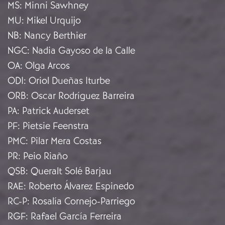
MS
:
Minni Sawhney
MU
:
Mikel Urquijo
NB
:
Nancy Berthier
NGC
:
Nadia Gayoso de la Calle
OA
:
Olga Arcos
ODI
:
Oriol Dueñas Iturbe
ORB
:
Oscar Rodríguez Barreira
PA
:
Patrick Auderset
PF
:
Pietsie Feenstra
PMC
:
Pilar Mera Costas
PR
:
Peio Riaño
QSB
:
Queralt Solé Barjau
RAE
:
Roberto Álvarez Espinedo
RC-P
:
Rosalía Cornejo-Parriego
RGF
:
Rafael García Ferreira