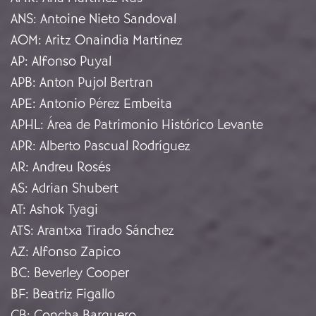
ANS
:
Antoine Nieto Sandoval
AOM
:
Aritz Onaindia Martínez
AP
:
Alfonso Puyal
APB
:
Anton Pujol Bertran
APE
:
Antonio Pérez Embeita
APHL
:
Área de Patrimonio Histórico Levante
APR
:
Alberto Pascual Rodríguez
AR
:
Andreu Rosés
AS
:
Adrian Shubert
AT
:
Ashok Tyagi
ATS
:
Arantxa Tirado Sánchez
AZ
:
Alfonso Zapico
BC
:
Beverley Cooper
BF
:
Beatriz Figallo
CB
:
Concha Barquero