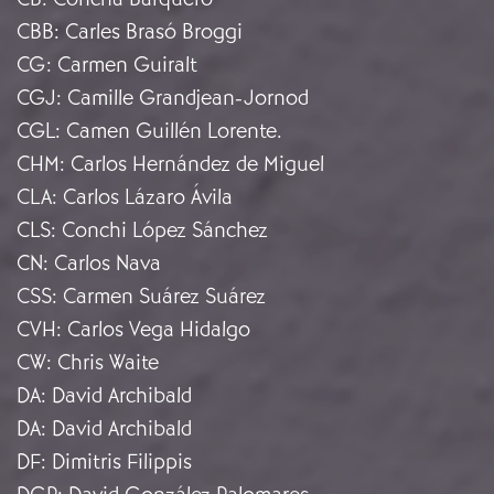
CBB
:
Carles Brasó Broggi
CG
:
Carmen Guiralt
CGJ
:
Camille Grandjean-Jornod
CGL
:
Camen Guillén Lorente.
CHM
:
Carlos Hernández de Miguel
CLA
:
Carlos Lázaro Ávila
CLS
:
Conchi López Sánchez
CN
:
Carlos Nava
CSS
:
Carmen Suárez Suárez
CVH
:
Carlos Vega Hidalgo
CW
:
Chris Waite
DA
:
David Archibald
DA
:
David Archibald
DF
:
Dimitris Filippis