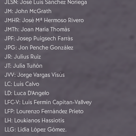
JLSN
:
José Luis Sánchez Noriega
JM
:
John McGrath
JMHR
:
José Mª Hermoso Rivero
JMTh
:
Joan Maria Thomàs
JPF
:
Josep Puigsech Farràs
JPG
:
Jon Penche González
JR
:
Julius Ruiz
JT
:
Julia Tuñón
JVV
:
Jorge Vargas Visús
LC
:
Luis Calvo
LD
:
Luca D'Angelo
LFC-V
:
Luis Fermin Capitan-Vallvey
LFP
:
Lourenzo Fernández Prieto
LH
:
Loukianos Hassiotis
LLG
:
Lidia López Gómez.