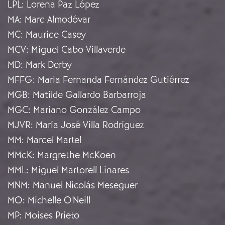
LPL
:
Lorena Paz López
MA
:
Marc Almodóvar
MC
:
Maurice Casey
MCV
:
Miguel Cabo Villaverde
MD
:
Mark Derby
MFFG
:
María Fernanda Fernández Gutiérrez
MGB
:
Matilde Gallardo Barbarroja
MGC
:
Mariano González Campo
MJVR
:
María José Villa Rodríguez
MM
:
Marcel Martel
MMcK
:
Margrethe McKoen
MML
:
Miguel Martorell Linares
MNM
:
Manuel Nicolás Meseguer
MO
:
Michelle O'Neill
MP
:
Moises Prieto