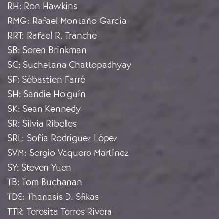
RH
:
Ron Hawkins
RMG
:
Rafael Montaño García
RRT
:
Rafael R. Tranche
SB
:
Soren Brinkman
SC
:
Suchetana Chattopadhyay
SF
:
Sébastien Farré
SH
:
Sandie Holguín
SK
:
Sean Kennedy
SR
:
Silvia Ribelles
SRL
:
Sofía Rodríguez López
SVM
:
Sergio Vaquero Martínez
SY
:
Steven Yuen
TB
:
Tom Buchanan
TDS
:
Thanasis D. Sfikas
TTR
:
Teresita Torres Rivera