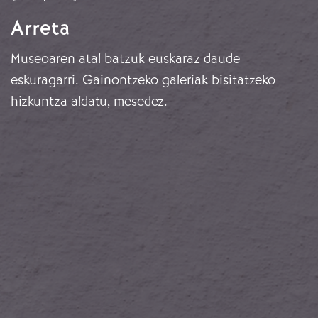
Arreta
Museoaren atal batzuk euskaraz daude
eskuragarri. Gainontzeko galeriak bisitatzeko
hizkuntza aldatu, mesedez.