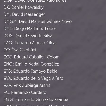
DGP
:
David González Palomares
DK
:
Daniel Kowalsky
DM
:
David Messenger
DMGM
:
David Manuel Gómez Novo
DML
:
Diego Martínez López
DOS
:
Daniel Oviedo Silva
EAO
:
Eduardo Alonso Olea
EC
:
Éva Cserháti
ECC
:
Eduard Caballé i Colom
ENG
:
Emilio Nadal González
ETB
:
Eduardo Tamayo Belda
EVA
:
Eduardo de la Vega Alfaro
EZA
:
Erik Zubiaga Arana
FC
:
Fernando Cardero
FGG
:
Fernando González García