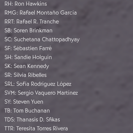
RH
:
Ron Hawkins
RMG
:
Rafael Montaño García
RRT
:
Rafael R. Tranche
SB
:
Soren Brinkman
SC
:
Suchetana Chattopadhyay
SF
:
Sébastien Farré
SH
:
Sandie Holguín
SK
:
Sean Kennedy
SR
:
Silvia Ribelles
SRL
:
Sofía Rodríguez López
SVM
:
Sergio Vaquero Martínez
SY
:
Steven Yuen
TB
:
Tom Buchanan
TDS
:
Thanasis D. Sfikas
TTR
:
Teresita Torres Rivera