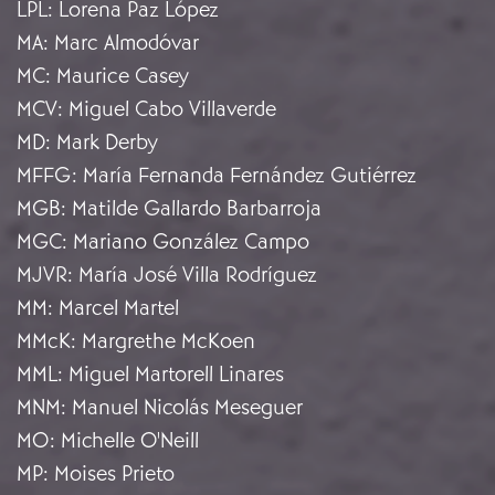
LPL
:
Lorena Paz López
MA
:
Marc Almodóvar
MC
:
Maurice Casey
MCV
:
Miguel Cabo Villaverde
MD
:
Mark Derby
MFFG
:
María Fernanda Fernández Gutiérrez
MGB
:
Matilde Gallardo Barbarroja
MGC
:
Mariano González Campo
MJVR
:
María José Villa Rodríguez
MM
:
Marcel Martel
MMcK
:
Margrethe McKoen
MML
:
Miguel Martorell Linares
MNM
:
Manuel Nicolás Meseguer
MO
:
Michelle O'Neill
MP
:
Moises Prieto