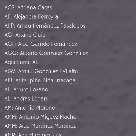
ACS
:
Adriana Casas
AF
:
Alejandra Ferreyra
AFP
:
Arnau Fernández Pasalodos
AG
:
Aitana Guia
AGF
:
Alba Garrido Fernández
AGG
:
Alberto González González
Àgia Luna
:
ÀL
AGV
:
Arnau González i Vilalta
AIB
:
Aritz Ipiña Bidaurrazaga
AL
:
Arturo Lozano
AL
:
András Lénárt
AM
:
Antonio Moreno
AMM
:
Antonio Míguez Macho
AMM
:
Alba Martínez Martínez
AMR
:
Ana Martínez Rus