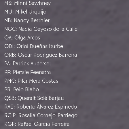
MS
:
Minni Sawhney
MU
:
Mikel Urquijo
NB
:
Nancy Berthier
NGC
:
Nadia Gayoso de la Calle
OA
:
Olga Arcos
ODI
:
Oriol Dueñas Iturbe
ORB
:
Oscar Rodríguez Barreira
PA
:
Patrick Auderset
PF
:
Pietsie Feenstra
PMC
:
Pilar Mera Costas
PR
:
Peio Riaño
QSB
:
Queralt Solé Barjau
RAE
:
Roberto Álvarez Espinedo
RC-P
:
Rosalía Cornejo-Parriego
RGF
:
Rafael García Ferreira