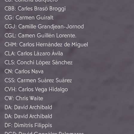
CBB
:
Carles Brasó Broggi
CG
:
Carmen Guiralt
CGJ
:
Camille Grandjean-Jornod
CGL
:
Camen Guillén Lorente.
CHM
:
Carlos Hernández de Miguel
CLA
:
Carlos Lázaro Ávila
CLS
:
Conchi López Sánchez
CN
:
Carlos Nava
CSS
:
Carmen Suárez Suárez
CVH
:
Carlos Vega Hidalgo
CW
:
Chris Waite
DA
:
David Archibald
DA
:
David Archibald
DF
:
Dimitris Filippis