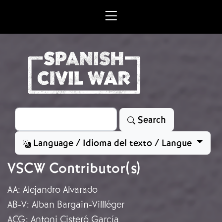
Skip to main content
Search
Search
Language / Idioma del texto / Langue
VSCW Contributor(s)
AA
:
Alejandro Alvarado
AB-V
:
Alban Bargain-Villléger
ACG
:
Antoni Cisteró García