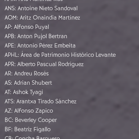
ANS
:
Antoine Nieto Sandoval
AOM
:
Aritz Onaindia Martínez
AP
:
Alfonso Puyal
APB
:
Anton Pujol Bertran
APE
:
Antonio Pérez Embeita
APHL
:
Área de Patrimonio Histórico Levante
APR
:
Alberto Pascual Rodríguez
AR
:
Andreu Rosés
AS
:
Adrian Shubert
AT
:
Ashok Tyagi
ATS
:
Arantxa Tirado Sánchez
AZ
:
Alfonso Zapico
BC
:
Beverley Cooper
BF
:
Beatriz Figallo
CB
:
Concha Barquero