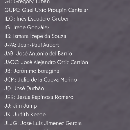
GT
:
Gregory Tuban
GUPC
:
Gael Uxío Proupín Cantelar
IEG
:
Inés Escudero Gruber
IG
:
Irene González
IIS
:
Ismara Izepe da Souza
J-PA
:
Jean-Paul Aubert
JAB
:
José Antonio del Barrio
JAOC
:
José Alejandro Ortiz Carrión
JB
:
Jerónimo Boragina
JCM
:
Julio de la Cueva Merino
JD
:
José Durbán
JER
:
Jesús Espìnosa Romero
JJ
:
Jim Jump
JK
:
Judith Keene
JLJG
:
José Luis Jiménez García