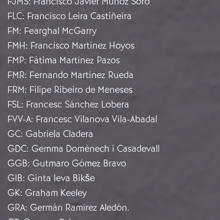
FJMS
:
Francisco Javier Muñoz Soro
FLC
:
Francisco Leira Castiñeira
FM
:
Fearghal McGarry
FMH
:
Francisco Martínez Hoyos
FMP
:
Fátima Martínez Pazos
FMR
:
Fernando Martínez Rueda
FRM
:
Filipe Ribeiro de Meneses
FSL
:
Francesc Sánchez Lobera
FVV-A
:
Francesc Vilanova Vila-Abadal
GC
:
Gabriela Cladera
GDC
:
Gemma Domènech i Casadevall
GGB
:
Gutmaro Gómez Bravo
GIB
:
Ginta Ieva Bikše
GK
:
Graham Keeley
GRA
:
Germán Ramírez Aledón.