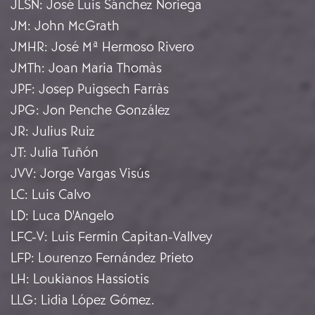
JLSN
:
José Luis Sánchez Noriega
JM
:
John McGrath
JMHR
:
José Mª Hermoso Rivero
JMTh
:
Joan Maria Thomàs
JPF
:
Josep Puigsech Farràs
JPG
:
Jon Penche González
JR
:
Julius Ruiz
JT
:
Julia Tuñón
JVV
:
Jorge Vargas Visús
LC
:
Luis Calvo
LD
:
Luca D'Angelo
LFC-V
:
Luis Fermin Capitan-Vallvey
LFP
:
Lourenzo Fernández Prieto
LH
:
Loukianos Hassiotis
LLG
:
Lidia López Gómez.